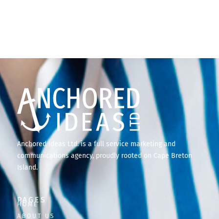
Anchored Ideas Ltd. is a full service marketing and
communications agency, proudly rooted on Cape Breton
Island.
PAGES
HOME
ABOUT US