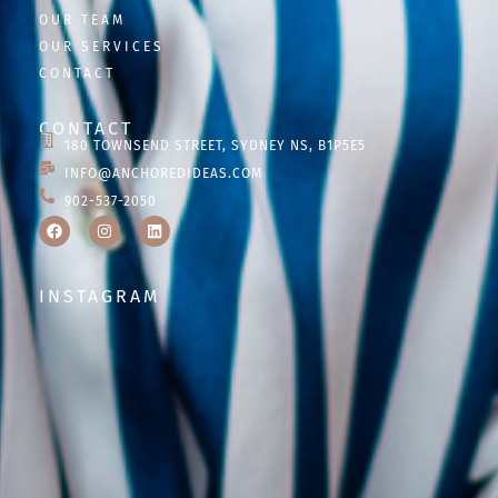
OUR TEAM
OUR SERVICES
CONTACT
CONTACT
180 TOWNSEND STREET, SYDNEY NS, B1P5E5
INFO@ANCHOREDIDEAS.COM
902-537-2050
INSTAGRAM